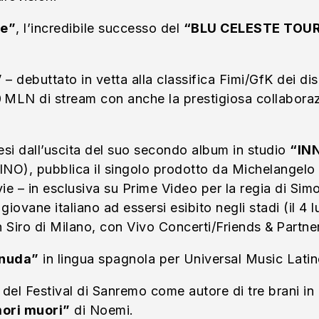
te”
, l’incredibile successo del
“BLU CELESTE TOU
”
– debuttato in vetta alla classifica Fimi/GfK dei disch
00 MLN di stream con anche la prestigiosa collabor
si dall’uscita del suo secondo album in studio
“IN
INO), pubblica il singolo prodotto da Michelangelo
 – in esclusiva su Prime Video per la regia di Simo
iù giovane italiano ad essersi esibito negli stadi (il 4
n Siro di Milano, con Vivo Concerti/Friends & Partne
nuda”
in lingua spagnola per Universal Music Latin
 del Festival di Sanremo come autore di tre brani in
mori muori”
di Noemi.