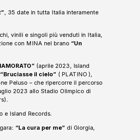
R”
, 35 date in tutta Italia interamente
i, vinili e singoli più venduti in Italia,
azione con MINA nel brano
“Un
NAMORATO”
(aprile 2023, Island
“Bruciasse il cielo”
( PLATINO ),
ne Peluso – che ripercorre il percorso
 luglio 2023 allo Stadio Olimpico di
rs).
o e Island Records.
 gara:
“La cura per me”
di Giorgia,