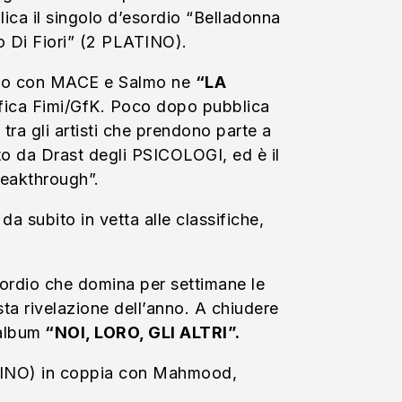
ica il singolo d’esordio “Belladonna
o Di Fiori” (2 PLATINO).
esso con MACE e Salmo ne
“LA
ifica Fimi/GfK. Poco dopo pubblica
tra gli artisti che prendono parte a
o da Drast degli PSICOLOGI, ed è il
reakthrough”.
a subito in vetta alle classifiche,
ordio che domina per settimane le
ista rivelazione dell’anno. A chiudere
album
“NOI, LORO, GLI ALTRI”.
LATINO) in coppia con Mahmood,