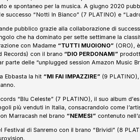
nato e spontaneo per la musica. A giugno 2020 pubbl
nde successo “Notti In Bianco” (7 PLATINO) e “Ladr
grande pubblico grazie alla collaborazione di succ
golo che ha dominato per sette settimane la class
orazione con Madame
“TUTTI MUOIONO”
(ORO), è 
d Records) con il brano
“DIO PERDONAMI”
prodott
r far parte delle “unplugged session Amazon Music B
a Ebbasta la hit
“MI FAI IMPAZZIRE”
(9 PLATINO), d
’anno.
cords “Blu Celeste” (7 PLATINO), il suo album d’es
ngoli più venduti in Italia, consacrandolo come l’art
con Marracash nel brano
“NEMESI”
contenuto nell’
l Festival di Sanremo con il brano “Brividi” (8 P
urovision.