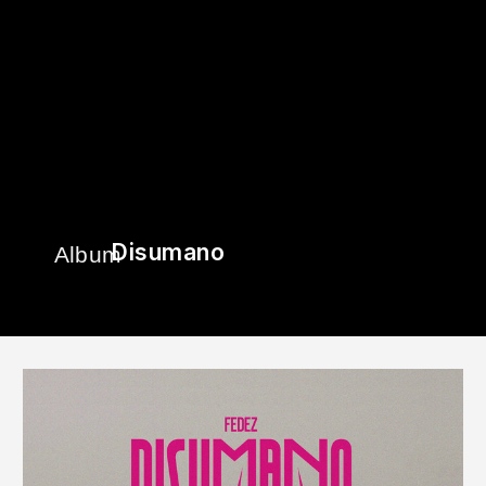
Disumano
Album