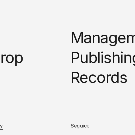
Managem
rop
Publishin
Records
cy
Seguici: