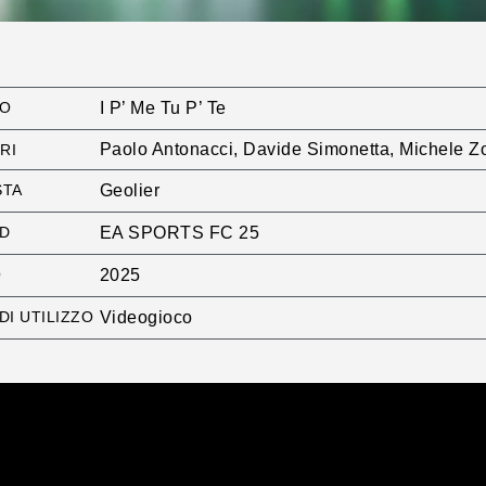
NO
I P’ Me Tu P’ Te
Paolo Antonacci, Davide Simonetta, Michele Z
RI
STA
Geolier
D
EA SPORTS FC 25
O
2025
DI UTILIZZO
Videogioco