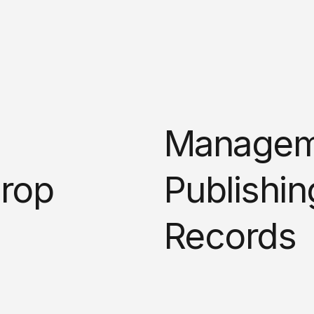
Managem
rop
Publishin
Records