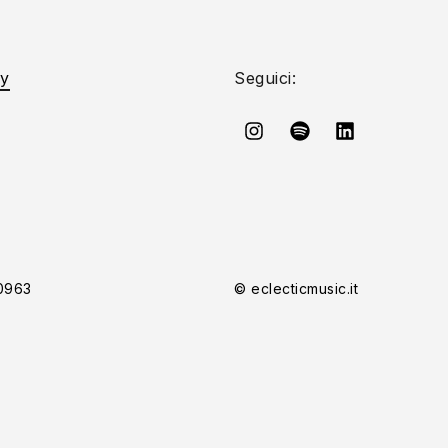
cy
Seguici:
20963
© eclecticmusic.it