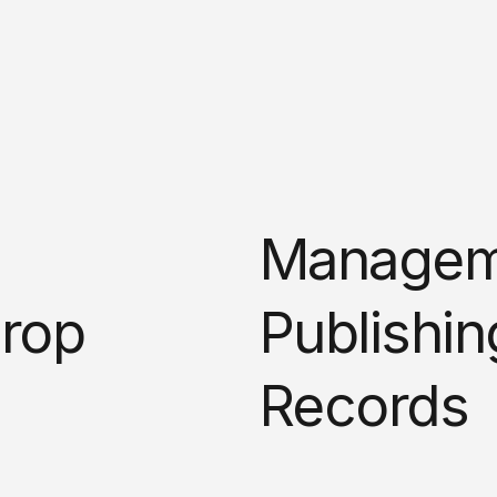
Managem
rop
Publishin
Records